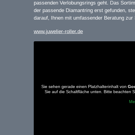
passenden Verlobungsrings geht. Das Sorti
der passende Diamantring erst gefunden, ste
darauf, Ihnen mit umfassender Beratung zur 
www.juwelier-roller.de
Sie sehen gerade einen Platzhalterinhalt von
Go
Sie auf die Schaltfläche unten. Bitte beachten
Me