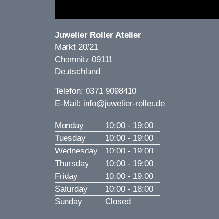
Juwelier Roller Atelier
Markt 20/21
Chemnitz
09111
Deutschland
Telefon:
0371 9098410
E-Mail:
info@juwelier-roller.de
Monday
10:00 - 19:00
Tuesday
10:00 - 19:00
Wednesday
10:00 - 19:00
Thursday
10:00 - 19:00
Friday
10:00 - 19:00
Saturday
10:00 - 18:00
Sunday
Closed