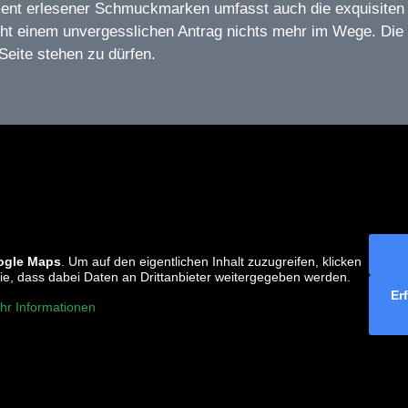
ment erlesener Schmuckmarken umfasst auch die exquisiten
ht einem unvergesslichen Antrag nichts mehr im Wege. Die M
Seite stehen zu dürfen.
ogle Maps
. Um auf den eigentlichen Inhalt zuzugreifen, klicken
 Sie, dass dabei Daten an Drittanbieter weitergegeben werden.
Er
hr Informationen