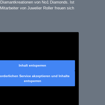
 Diamantkreationen von No1 Diamonds. Ist
itarbeiter von Juwelier Roller freuen sich
Inhalt entsperren
forderlichen Service akzeptieren und Inhalte
entsperren