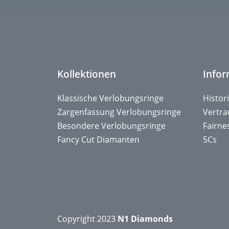
Kollektionen
Info
Klassische Verlobungsringe
Histor
Zargenfassung Verlobungsringe
Vertr
Besondere Verlobungsringe
Fairne
Fancy Cut Diamanten
5Cs
Copyright 2023
N1 Diamonds