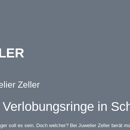
nufaktur
Messeterm
LER
lier Zeller
ür Verlobungsringe in S
räger soll es sein. Doch welcher? Bei Juwelier Zeller berät 