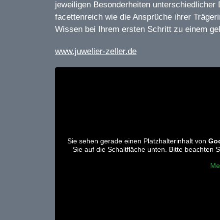
jeweiligen Besonderheiten unterschiedlicher
facettenreich wie die Ansprüche ihrer Träger
Wissen bei Ihrem ersten Schritt zu einem ge
www.juwelier-zeller.de
Sie sehen gerade einen Platzhalterinhalt von
Go
Sie auf die Schaltfläche unten. Bitte beachten
Me