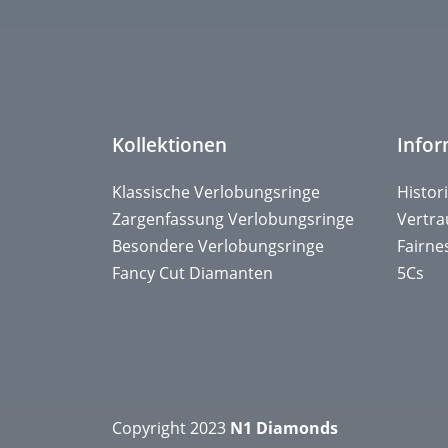
Kollektionen
Info
Klassische Verlobungsringe
Histor
Zargenfassung Verlobungsringe
Vertr
Besondere Verlobungsringe
Fairne
Fancy Cut Diamanten
5Cs
Copyright 2023
N1 Diamonds