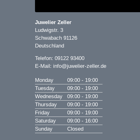
Juwelier Zeller
Ludwigstr. 3
Schwabach
91126
Deutschland
Telefon:
09122 93400
E-Mail:
info@juwelier-zeller.de
Monday
09:00 - 19:00
Tuesday
09:00 - 19:00
Wednesday
09:00 - 19:00
Thursday
09:00 - 19:00
Friday
09:00 - 19:00
Saturday
09:00 - 16:00
Sunday
Closed