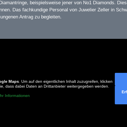
 Diamantringe, beispielsweise jener von No1 Diamonds. Die
innen. Das fachkundige Personal von Juwelier Zeller in Schw
lungenen Antrag zu begleiten.
ogle Maps
. Um auf den eigentlichen Inhalt zuzugreifen, klicken
 Sie, dass dabei Daten an Drittanbieter weitergegeben werden.
Er
hr Informationen