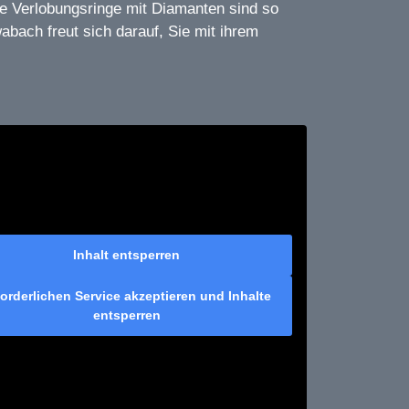
se Verlobungsringe mit Diamanten sind so
abach freut sich darauf, Sie mit ihrem
Inhalt entsperren
forderlichen Service akzeptieren und Inhalte
entsperren