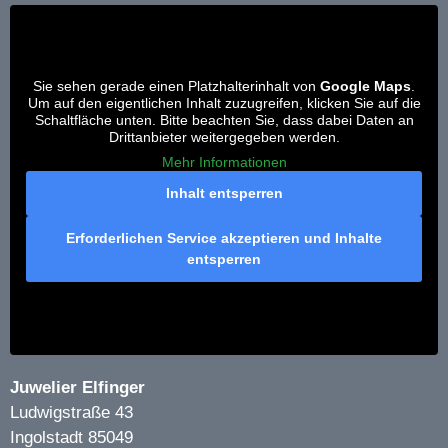
Sie sehen gerade einen Platzhalterinhalt von
Google Maps
.
Um auf den eigentlichen Inhalt zuzugreifen, klicken Sie auf die
Schaltfläche unten. Bitte beachten Sie, dass dabei Daten an
Drittanbieter weitergegeben werden.
Mehr Informationen
Inhalt entsperren
Erforderlichen Service akzeptieren und Inhalte
entsperren
Juwelier Elfinger
Ludwigstraße 43
Ingolstadt
85049