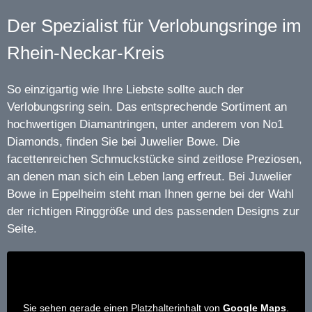
Der Spezialist für Verlobungsringe im
Rhein-Neckar-Kreis
So einzigartig wie Ihre Liebste sollte auch der
Verlobungsring sein. Das entsprechende Sortiment an
hochwertigen Diamantringen, unter anderem von No1
Diamonds, finden Sie bei Juwelier Bowe. Die
facettenreichen Schmuckstücke sind zeitlose Preziosen,
an denen man sich ein Leben lang erfreut. Bei Juwelier
Bowe in Eppelheim steht man Ihnen gerne bei der Wahl
der richtigen Ringgröße und des passenden Designs zur
Seite.
Sie sehen gerade einen Platzhalterinhalt von
Google Maps
.